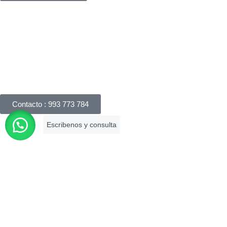
Háblanos
Apreciamos su interés en nuestros servicios legales y
responderemos su consulta dentro de las 24 horas. Puede
realizar una consulta por correo electrónico, completando
nuestro formulario de consulta online o llámanos.
Contacto : 993 773 784
Es una firma asociada a la Cámara de
Comercio de Lima que brinda
asesoramiento legal especializado con
más de 10 años de experiencia en el
mercado.
Descargar tu certificado