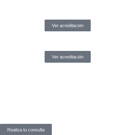
Ver acreditación
Ver acreditación
¿Necesitas ayuda?
Servicio de asistencia
¿Tienes un problema legal y no sabes a quién acudir?
En
York Asociados
te ofrecemos
asesoría legal inmediata
.
Te atendemos
al instante
, sin complicaciones.
Realiza tu consulta