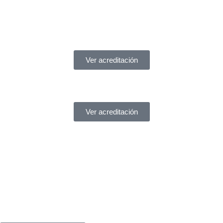
Acreditaciones
Ver acreditación
Ver acreditación
¿Necesitas ayuda?
Servicio de asistencia
¿Tienes un problema legal y no sabes a quién acudir?
En
York Asociados
te ofrecemos
asesoría legal inmediata
.
Te atendemos
al instante
, sin complicaciones.