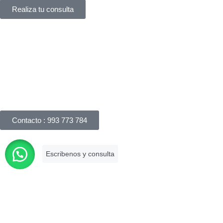
Realiza tu consulta
Háblanos
Apreciamos su interés en nuestros servicios legales y
responderemos su consulta dentro de las 24 horas. Puede
realizar una consulta por correo electrónico, completando
nuestro formulario de consulta online o llámanos.
Contacto : 993 773 784
Es una firma asociada a la Cámara de
Comercio de Lima que brinda
asesoramiento legal especializado con
más de 10 años de experiencia en el
mercado.