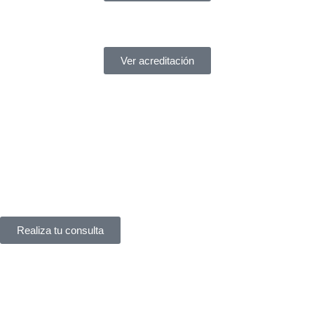
Ver acreditación
¿Necesitas ayuda?
Servicio de asistencia
¿Tienes un problema legal y no sabes a quién acudir?
En
York Asociados
te ofrecemos
asesoría legal inmediata
.
Te atendemos
al instante
, sin complicaciones.
Realiza tu consulta
Háblanos
Apreciamos su interés en nuestros servicios legales y