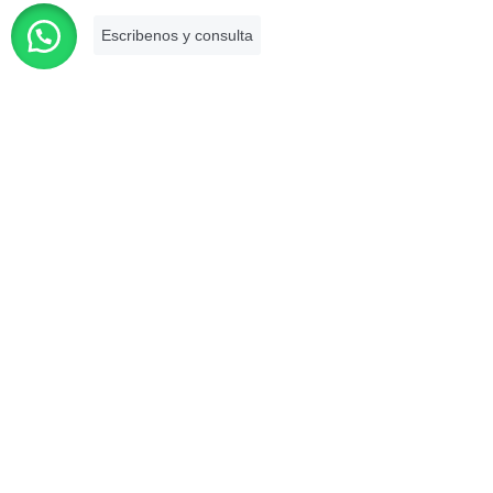
responderemos su consulta dentro de las 24 horas. Puede
realizar una consulta por correo electrónico, completando
nuestro formulario de consulta online o llámanos.
Contacto : 993 773 784
Es una firma asociada a la Cámara de
Comercio de Lima que brinda
asesoramiento legal especializado con
más de 10 años de experiencia en el
mercado.
Descargar tu certificado
SERVICIOS
Asesoría legal en derecho corporativo
Asesoría legal en derecho penal