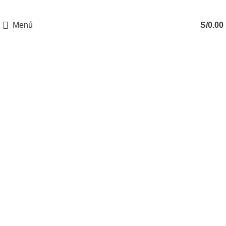
Menú
S/
0.00
Clientes