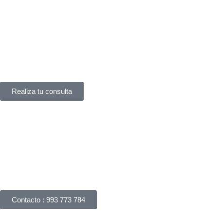
Servicio de asistencia
¿Tienes un problema legal y no sabes a quién acudir?
En
York Asociados
te ofrecemos
asesoría legal inmediata
.
Te atendemos
al instante
, sin complicaciones.
Realiza tu consulta
Háblanos
Apreciamos su interés en nuestros servicios legales y
responderemos su consulta dentro de las 24 horas. Puede
realizar una consulta por correo electrónico, completando
nuestro formulario de consulta online o llámanos.
Contacto : 993 773 784