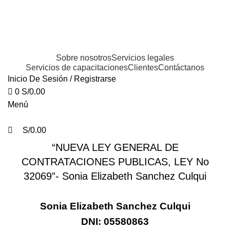
0
BIENVENIDOS A YORK ASOCIADOS
Sobre nosotros
Servicios legales
Servicios de capacitaciones
Clientes
Contáctanos
Inicio De Sesión / Registrarse
0
S/
0.00
Menú
CERTIFICADOS
S/
0.00
“NUEVA LEY GENERAL DE
CONTRATACIONES PUBLICAS, LEY No
32069”- Sonia Elizabeth Sanchez Culqui
Sonia Elizabeth Sanchez Culqui
DNI: 05580863