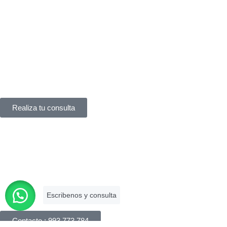
¿Necesitas ayuda?
Servicio de asistencia
¿Tienes un problema legal y no sabes a quién acudir?
En
York Asociados
te ofrecemos
asesoría legal inmediata
.
Te atendemos
al instante
, sin complicaciones.
Realiza tu consulta
Háblanos
Apreciamos su interés en nuestros servicios legales y
responderemos su consulta dentro de las 24 horas. Puede
realizar una consulta por correo electrónico, completando
nuestro formulario de consulta online o llámanos.
Contacto : 993 773 784