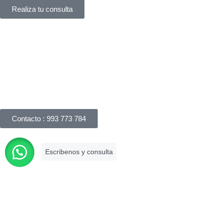
Realiza tu consulta
Háblanos
Apreciamos su interés en nuestros servicios legales y
responderemos su consulta dentro de las 24 horas. Puede
realizar una consulta por correo electrónico, completando
nuestro formulario de consulta online o llámanos.
Contacto : 993 773 784
Es una firma asociada a la Cámara de
Comercio de Lima que brinda
asesoramiento legal especializado con
más de 10 años de experiencia en el
mercado.