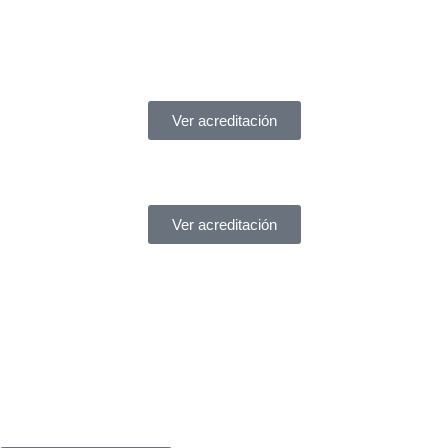
Acreditaciones
Ver acreditación
Ver acreditación
¿Necesitas ayuda?
Servicio de asistencia
¿Tienes un problema legal y no sabes a quién acudir?
En
York Asociados
te ofrecemos
asesoría legal inmediata
.
Te atendemos
al instante
, sin complicaciones.