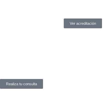
Ver acreditación
¿Necesitas ayuda?
Servicio de asistencia
¿Tienes un problema legal y no sabes a quién acudir?
En
York Asociados
te ofrecemos
asesoría legal inmediata
. 
complicaciones.
Realiza tu consulta
Es una firma asociada a la Cámara de Com