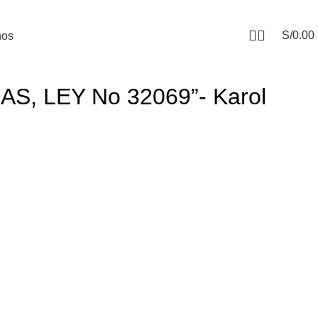
S/
0.00
nos
 LEY No 32069”- Karol