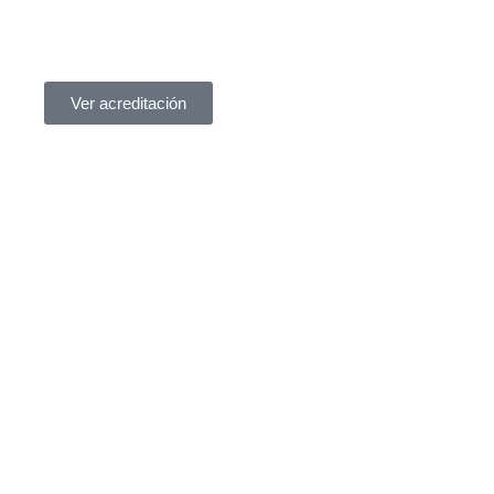
Ver acreditación
tros servicios legales y responderemos su consulta dentro de
una consulta por correo electrónico, completando
 online o llámanos.
egal especializado con más de 10 años