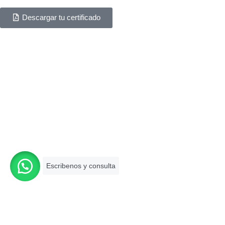
de experiencia en el mercado.
Descargar tu certificado
SERVICIOS
Asesoría legal en derecho corporativo
Asesoría legal en derecho penal
Asesoría legal en derecho civil
Asesoría legal en contrataciones con el Estado
MI CUENTA
Mi cuenta
Carrito
Finalizar compra
Favoritos
Contáctanos