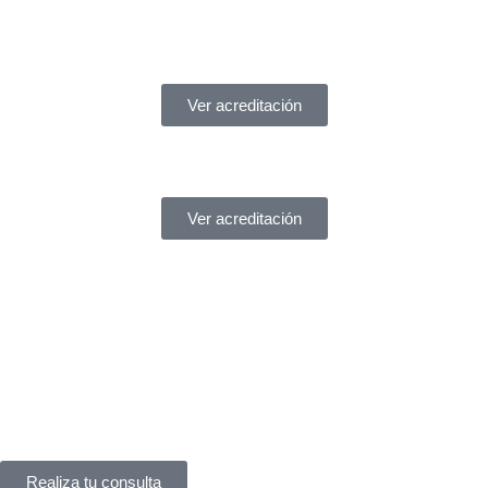
Ver acreditación
Ver acreditación
¿Necesitas ayuda?
Servicio de asistencia
¿Tienes un problema legal y no sabes a quién acudir?
En
York Asociados
te ofrecemos
asesoría legal inmediata
.
Te atendemos
al instante
, sin complicaciones.
Realiza tu consulta