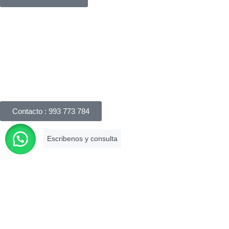
Háblanos
Apreciamos su interés en nuestros servicios legales y
responderemos su consulta dentro de las 24 horas. Puede
realizar una consulta por correo electrónico, completando
nuestro formulario de consulta online o llámanos.
Contacto : 993 773 784
Es una firma asociada a la Cámara de
Comercio de Lima que brinda
asesoramiento legal especializado con
más de 10 años de experiencia en el
mercado.
Descargar tu certificado