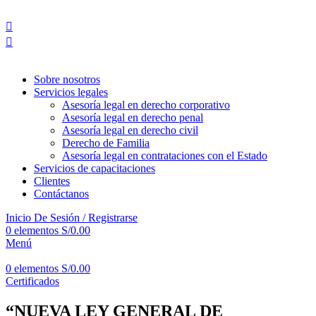
BIENVENIDOS A YORK ASOCIADOS
Sobre nosotros
Servicios legales
Asesoría legal en derecho corporativo
Asesoría legal en derecho penal
Asesoría legal en derecho civil
Derecho de Familia
Asesoría legal en contrataciones con el Estado
Servicios de capacitaciones
Clientes
Contáctanos
Inicio De Sesión / Registrarse
0
elementos
S/
0.00
Menú
0
elementos
S/
0.00
Certificados
“NUEVA LEY GENERAL DE