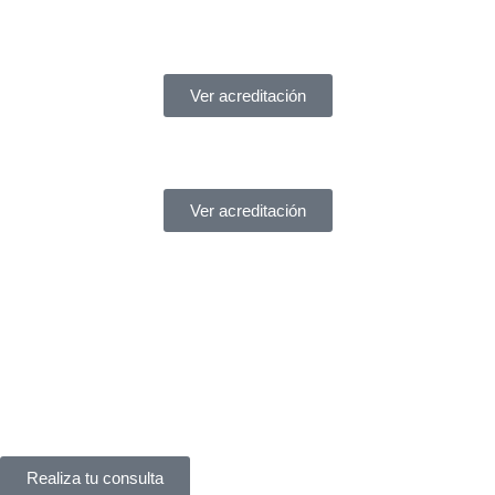
Ver acreditación
Ver acreditación
¿Necesitas ayuda?
Servicio de asistencia
¿Tienes un problema legal y no sabes a quién acudir?
En
York Asociados
te ofrecemos
asesoría legal inmediata
.
Te atendemos
al instante
, sin complicaciones.
Realiza tu consulta