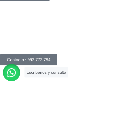
Háblanos
Apreciamos su interés en nuestros servicios legales y
responderemos su consulta dentro de las 24 horas. Puede
realizar una consulta por correo electrónico, completando
nuestro formulario de consulta online o llámanos.
Contacto : 993 773 784
Es una firma asociada a la Cámara de
Comercio de Lima que brinda
asesoramiento legal especializado con
más de 10 años de experiencia en el
mercado.
Descargar tu certificado