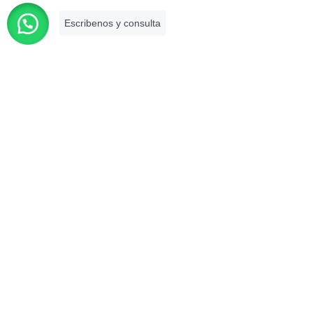
Es una firma asociada a la Cámara de
Comercio de Lima que brinda
asesoramiento legal especializado con
más de 10 años de experiencia en el
mercado.
Descargar tu certificado
SERVICIOS
Asesoría legal en derecho corporativo
Asesoría legal en derecho penal
Asesoría legal en derecho civil
Asesoría legal en contrataciones con el Estado
MI CUENTA
Mi cuenta