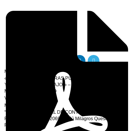
descarga
Más reciente
«GESTIÓN DE LAS OBRAS PÚBLICAS Y SEGURIDAD
Y SALUD EN EL TRABAJO”» – EDWING GIANPIER
MENDOZA GUERRERO
Volver a la lista
Mayores
“NUEVA LEY GENERAL DE CONTRATACIONES
PUBLICAS, LEY N° 32069”-Anilú Milagros Quesquen
Pasco