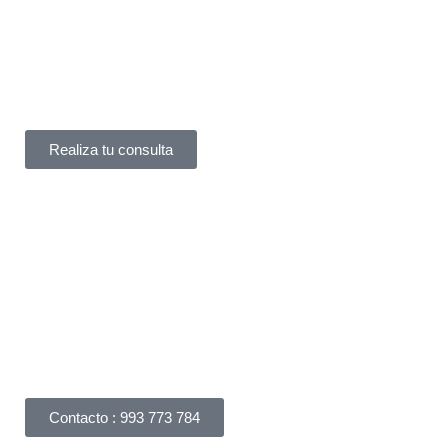
¿Tienes un problema legal y no sabes a quién acudir?
En
York Asociados
te ofrecemos
asesoría legal
inmediata
. Te atendemos
al instante
, sin
complicaciones.
Realiza tu consulta
Háblanos
Apreciamos su interés en nuestros servicios legales y
responderemos su consulta dentro de las 24 horas.
Puede realizar una consulta por correo electrónico,
completando nuestro formulario de consulta online o
llámanos.
Contacto : 993 773 784