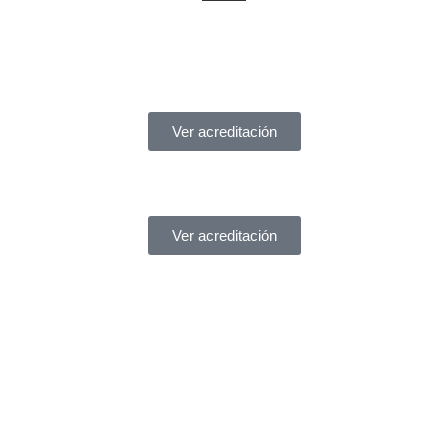
Acreditaciones
Ver acreditación
Ver acreditación
¿Necesitas ayuda?
Servicio de asistencia
¿Tienes un problema legal y no sabes a quién acudir?
En
York Asociados
te ofrecemos
asesoría legal inmediata
.
Te atendemos
al instante
, sin complicaciones.