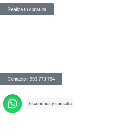
Realiza tu consulta
Háblanos
Apreciamos su interés en nuestros servicios legales y
responderemos su consulta dentro de las 24 horas. Puede
realizar una consulta por correo electrónico, completando
nuestro formulario de consulta online o llámanos.
Contacto : 993 773 784
Es una firma asociada a la Cámara de
Comercio de Lima que brinda
asesoramiento legal especializado con
más de 10 años de experiencia en el
mercado.