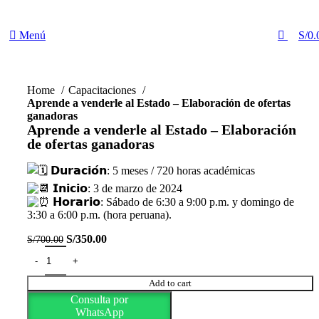
0
Menú
S/
0.
Home
Capacitaciones
Aprende a venderle al Estado – Elaboración de ofertas
ganadoras
Aprende a venderle al Estado – Elaboración
de ofertas ganadoras
𝗗𝘂𝗿𝗮𝗰𝗶𝗼́𝗻: 5 meses / 720 horas académicas
𝗜𝗻𝗶𝗰𝗶𝗼: 3 de marzo de 2024
𝗛𝗼𝗿𝗮𝗿𝗶𝗼: Sábado de 6:30 a 9:00 p.m. y domingo de
3:30 a 6:00 p.m. (hora peruana).
S/
350.00
S/
700.00
Add to cart
Consulta por
WhatsApp